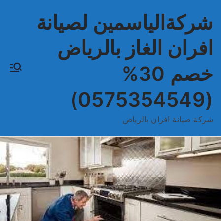
خطى
شركةالياسمين لصيانة
لى
لمحتوى
افران الغاز بالرياض
خصم 30%
(0575354549)
شركة صيانة افران بالرياض